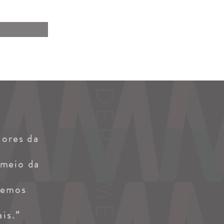
DEPOIMENTOS
dores da
 meio da
remos
ais.”