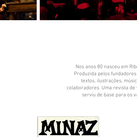
Nos anos 80 nasceu em Ribe
Produzida pelos fundadores 
textos, ilustrações, músi
colaboradores. Uma revista de
serviu de base para os 