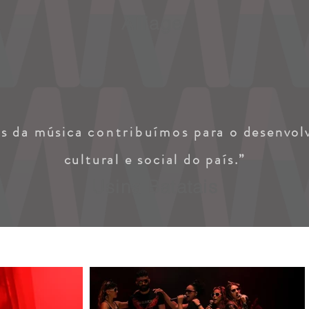
Alliage
és da música
contribuímos
para o desenvol
cultural e social do país.”
Usina Batatais