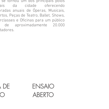
 se tornou um dos principais polos
urais da cidade oferecendo
radas anuais de Óperas, Musicais,
rtos, Peças de Teatro, Ballet, Shows,
rclasses e Oficinas para um público
l de aproximadamente 20.000
tadores.
 DE
ENSAIO
TO
ABERTO