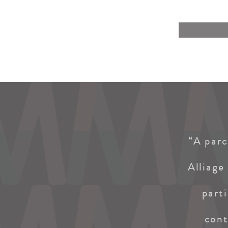
“A parc
Alliage
part
cont