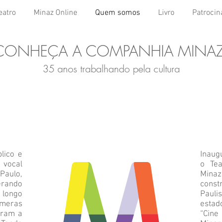
eatro
Minaz Online
Quem somos
Livro
Patrocin
CONHEÇA A COMPANHIA MINA
35 anos trabalhando pela cultura
lico e
Inaug
 vocal
o Tea
Paulo,
Minaz
rando
const
 longo
Paulis
úmeras
estad
aram a
“Cine