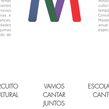
 Tendo
Minaz
iamos
cult
 novos
tempo
eias e
Conce
anças,
Maste
idades
anua
lgumas
espec
ado de
RCUITO
VAMOS
ESCOLA
LTURAL
CANTAR
CAN
JUNTOS