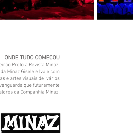
ONDE TUDO COMEÇOU
irão Preto a Revista Minaz.
da Minaz Gisele e Ivo e com
cas e artes visuais de vários
 vanguarda que futuramente
valores da Companhia Minaz.