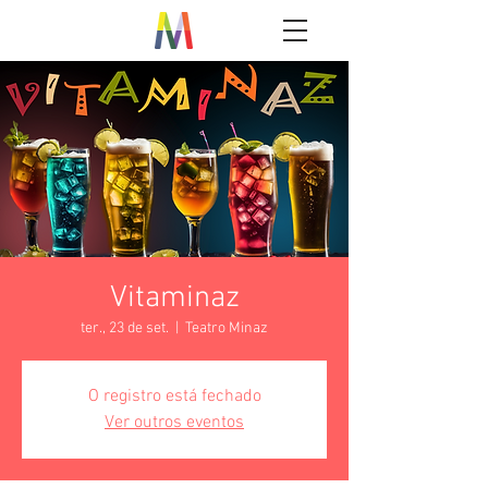
Vitaminaz
ter., 23 de set.
  |  
Teatro Minaz
O registro está fechado
Ver outros eventos