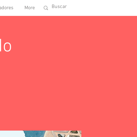
adores
More
do