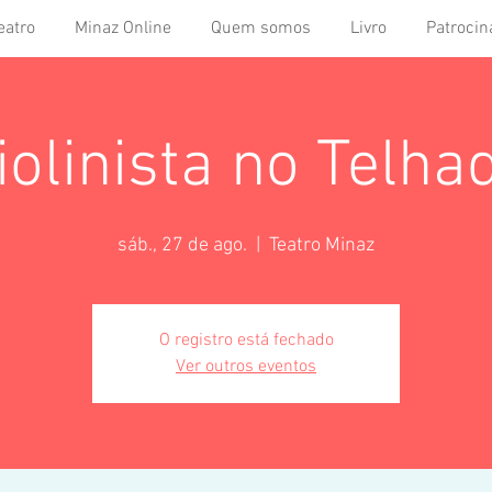
eatro
Minaz Online
Quem somos
Livro
Patrocin
iolinista no Telha
sáb., 27 de ago.
  |  
Teatro Minaz
O registro está fechado
Ver outros eventos