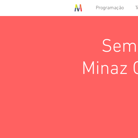
Programação
T
Sema
Minaz O