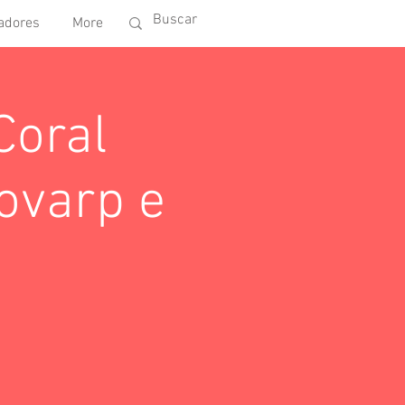
adores
More
Coral
covarp e