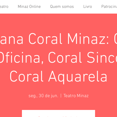
eatro
Minaz Online
Quem somos
Livro
Patrocin
na Coral Minaz: 
ficina, Coral Sin
Coral Aquarela
seg., 30 de jun.
  |  
Teatro Minaz