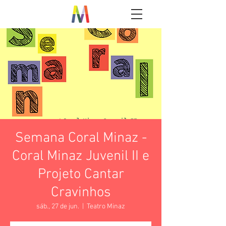
Semana Coral Minaz -
Coral Minaz Juvenil II e
Projeto Cantar
Cravinhos
sáb., 27 de jun.
  |  
Teatro Minaz