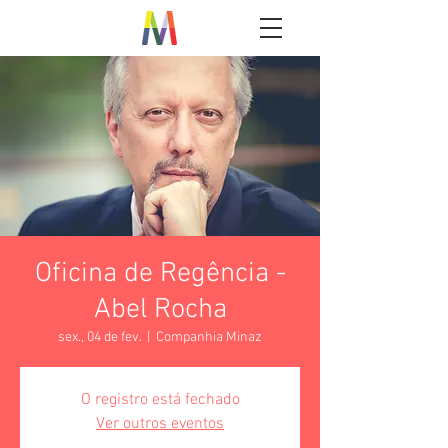
Oficina de Regência -
Abel Rocha
sex., 04 de fev.
  |  
Companhia Minaz
O registro está fechado
Ver outros eventos