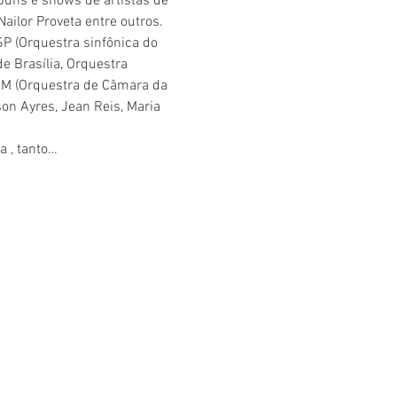
buns e shows de artistas de 
ailor Proveta entre outros. 
 (Orquestra sinfônica do 
e Brasília, Orquestra 
CAM (Orquestra de Câmara da 
on Ayres, Jean Reis, Maria 
a , tanto…