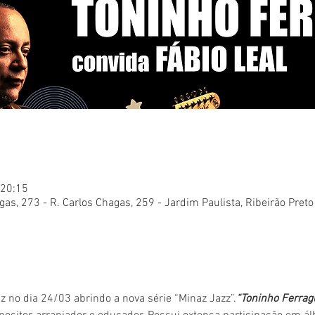
 20:15
gas, 273 - R. Carlos Chagas, 259 - Jardim Paulista, Ribeirão Preto
z no dia 24/03 abrindo a nova série “Minaz Jazz”.
“Toninho Ferragu