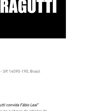
 - SP, 14090-190, Brasil
tti convida Fábio Leal” 