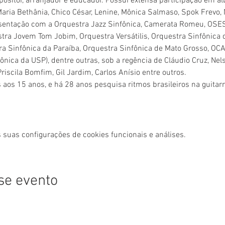
ositor, arranjador e educador. Possui extensa participação em ál
Maria Bethânia, Chico César, Lenine, Mônica Salmaso, Spok Frevo, N
sentação com a Orquestra Jazz Sinfônica, Camerata Romeu, OSESP
tra Jovem Tom Jobim, Orquestra Versátilis, Orquestra Sinfônica d
tra Sinfônica da Paraíba, Orquestra Sinfônica de Mato Grosso, O
nica da USP), dentre outras, sob a regência de Cláudio Cruz, Nels
iscila Bomfim, Gil Jardim, Carlos Anísio entre outros.  
s aos 15 anos, e há 28 anos pesquisa ritmos brasileiros na guitarr
 suas configurações de cookies funcionais e análises.
se evento