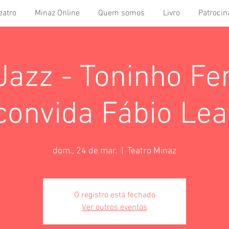
eatro
Minaz Online
Quem somos
Livro
Patrocin
Jazz - Toninho Fer
convida Fábio Lea
dom., 24 de mar.
  |  
Teatro Minaz
O registro está fechado
Ver outros eventos