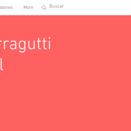
adores
More
ragutti
l