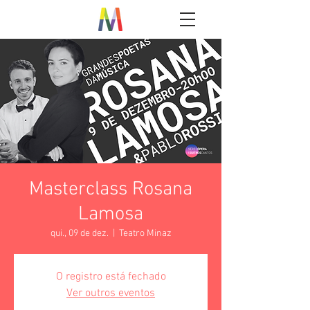
Masterclass Rosana
Lamosa
qui., 09 de dez.
  |  
Teatro Minaz
O registro está fechado
Ver outros eventos