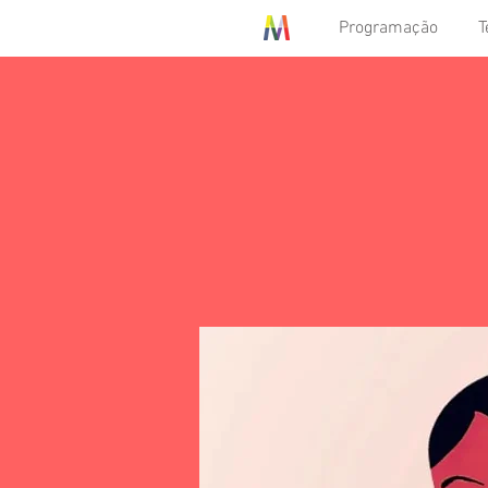
Programação
T