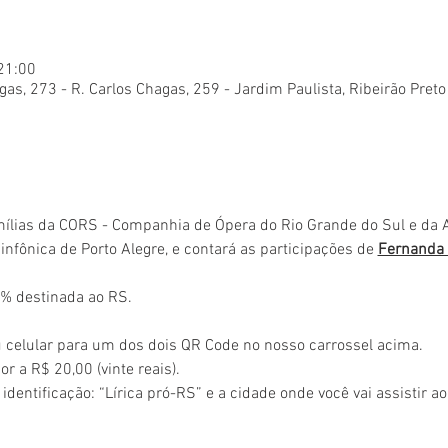
 21:00
gas, 273 - R. Carlos Chagas, 259 - Jardim Paulista, Ribeirão Preto
mílias da CORS - Companhia de Ópera do Rio Grande do Sul e da 
nfônica de Porto Alegre, e contará as participações de 
Fernanda M
% destinada ao RS.  
 celular para um dos dois QR Code no nosso carrossel acima.
r a R$ 20,00 (vinte reais).
identificação: “Lírica pró-RS” e a cidade onde você vai assistir ao