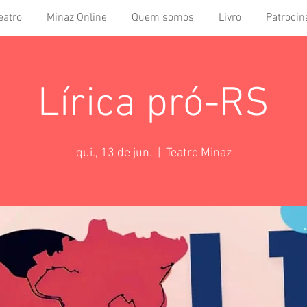
eatro
Minaz Online
Quem somos
Livro
Patrocin
Lírica pró-RS
qui., 13 de jun.
  |  
Teatro Minaz