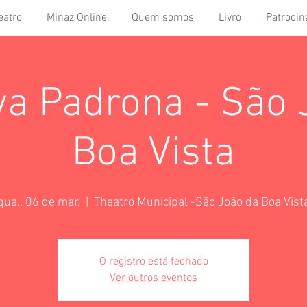
eatro
Minaz Online
Quem somos
Livro
Patrocin
va Padrona - São 
Boa Vista
qua., 06 de mar.
  |  
Theatro Municipal -São João da Boa Vist
O registro está fechado
Ver outros eventos