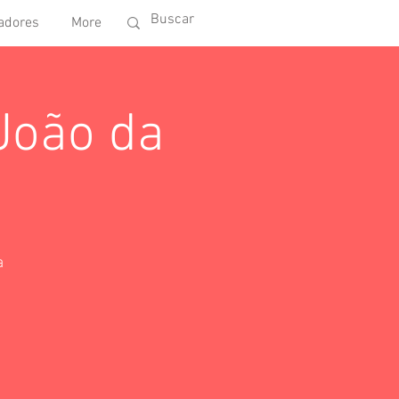
adores
More
João da
a