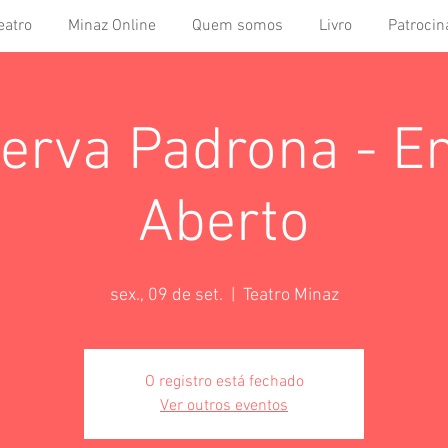
eatro
Minaz Online
Quem somos
Livro
Patrocin
erva Padrona - E
Aberto
sex., 09 de set.
  |  
Teatro Minaz
O registro está fechado
Ver outros eventos