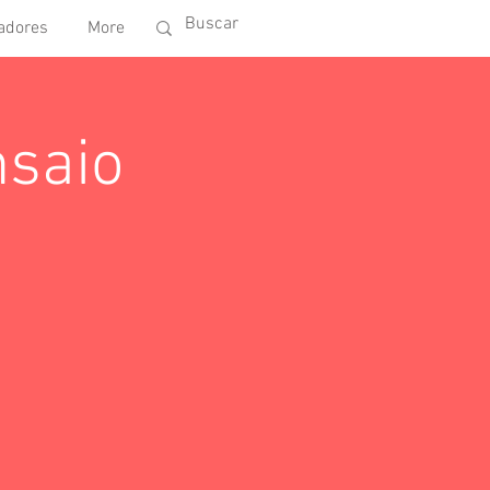
adores
More
nsaio