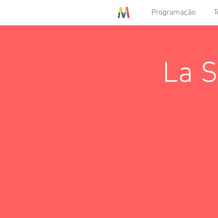
Programação
T
La S