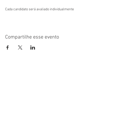
Cada candidato será avaliado individualmente
pela equipe de professores da Cia. Minaz.
Durante o teste, os professores aplicarão
exercícios de extensão vocal e ao final do teste,
pedirão para cada candidato cantar um trecho
de uma música de sua escolha para finalizar.
Compartilhe esse evento
Pode participar:
Qualquer pessoa a partir de 7 anos
alfabetizada.
Local:
Rua Carlos Chagas, 259 – Jd. Paulista -
Ribeirão Preto
Mais Informações:
(16) 3941.2722
Patrocinadores
Quem Somos
Política de Privacidade