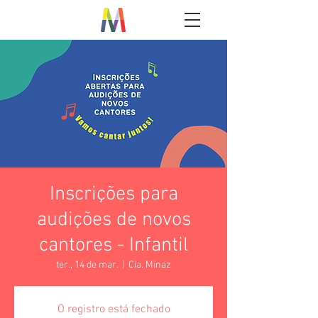
Inscrições para
audições de novos
cantores - Infantil
ter., 14 de mar.
  |  
Cia. Minaz
O registro está fechado