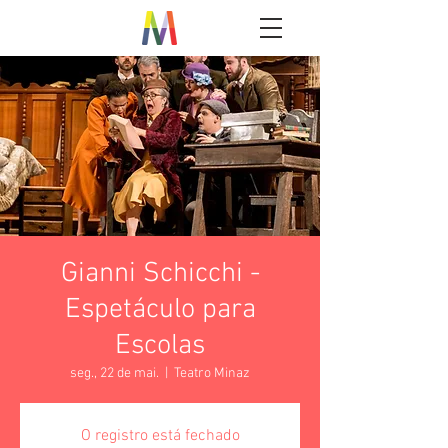
Gianni Schicchi -
Espetáculo para
Escolas
seg., 22 de mai.
  |  
Teatro Minaz
O registro está fechado