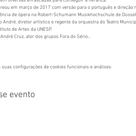
 em diversas enrascadas para conseguir a herança.
treou em março de 2017 com versão para o português e direção 
gência de ópera na Robert-Schumann Musikhochschule de Düssel
 André, diretor artístico e regente da orquestra do Teatro Munic
tituto de Artes da UNESP.
 André Cruz, ator dos grupos Fora do Sério…
 suas configurações de cookies funcionais e análises.
se evento