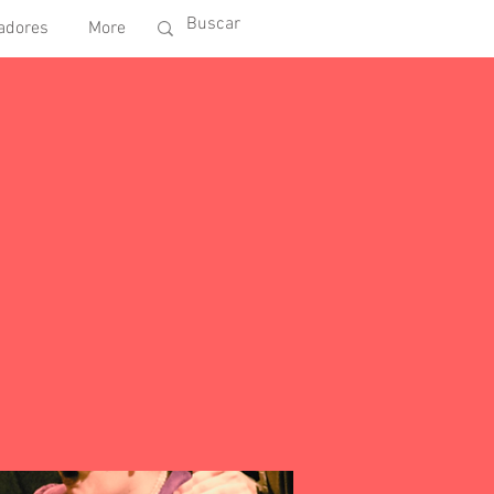
adores
More