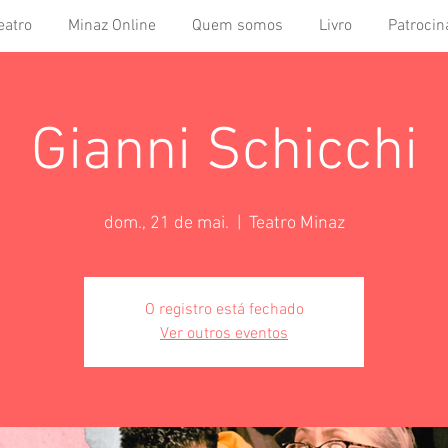
eatro
Minaz Online
Quem somos
Livro
Patrocin
Gianni Schicchi
dom., 21 de mai.
  |  
Teatro Minaz
O registro está fechado
Ver outros eventos