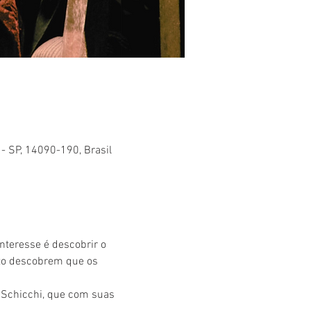
 - SP, 14090-190, Brasil
nteresse é descobrir o 
to descobrem que os 
i Schicchi, que com suas 