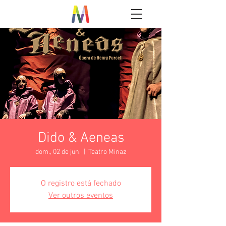
Dido & Aeneas
dom., 02 de jun.
  |  
Teatro Minaz
O registro está fechado
Ver outros eventos