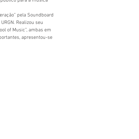
público para a música 
geraçāo” pela Soundboard 
a URGN. Realizou seu 
ool of Music”, ambas em 
portantes, apresentou-se 