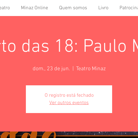
eatro
Minaz Online
Quem somos
Livro
Patrocin
to das 18: Paulo M
dom., 23 de jun.
  |  
Teatro Minaz
O registro está fechado
Ver outros eventos