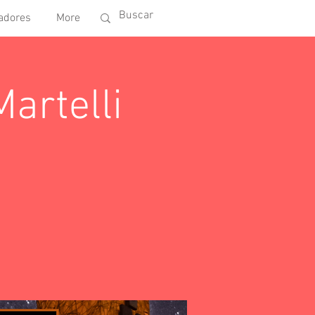
adores
More
artelli