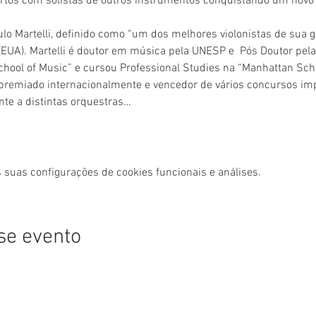
ertos com solistas de outros instrumentos conquistando um novo 
lo Martelli, definido como “um dos melhores violonistas de sua 
(EUA). Martelli é doutor em música pela UNESP e  Pós Doutor pel
School of Music” e cursou Professional Studies na “Manhattan Sch
 premiado internacionalmente e vencedor de vários concursos im
nte a distintas orquestras…
 suas configurações de cookies funcionais e análises.
se evento