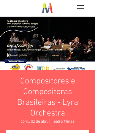
Compositores e
Compositoras
Brasileiras - Lyra
Orchestra
dom., 02 de abr.
  |  
Teatro Minaz