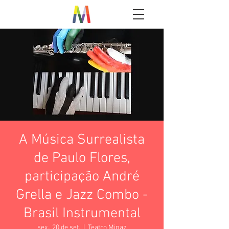
A Música Surrealista
de Paulo Flores,
participação André
Grella e Jazz Combo -
Brasil Instrumental
sex., 20 de set.
  |  
Teatro Minaz