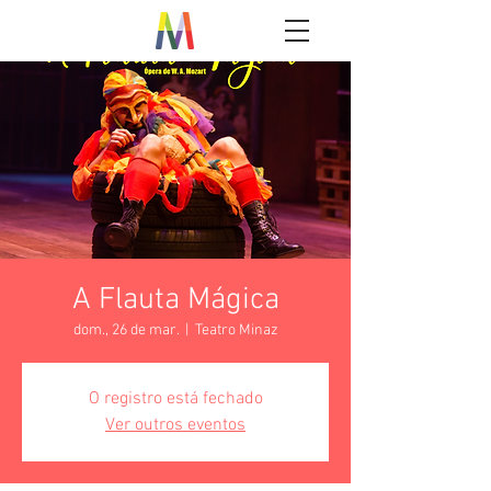
A Flauta Mágica
dom., 26 de mar.
  |  
Teatro Minaz
O registro está fechado
Ver outros eventos