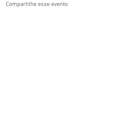
Compartilhe esse evento
Patrocinadores
Quem Somos
Política de Privacidade
Ouvidoria
(16) 3941-2722
ciaminaz@minaz.com.br