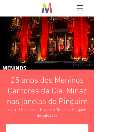
25 anos dos Meninos
Cantores da Cia. Minaz
nas janelas do Pinguim
dom., 18 de dez.
  |  
Frente à Choperia Pinguim
do calçadão