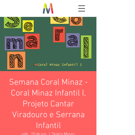
Semana Coral Minaz -
Coral Minaz Infantil I,
Projeto Cantar
Viradouro e Serrana
Infantil
sáb., 20 de jun.
  |  
Teatro Minaz