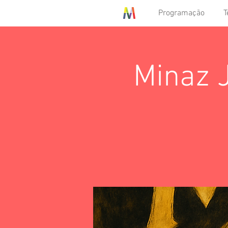
Programação
T
Minaz J