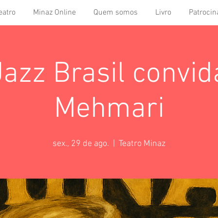
eatro
Minaz Online
Quem somos
Livro
Patrocin
azz Brasil convi
Mehmari
sex., 29 de ago.
  |  
Teatro Minaz