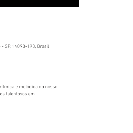
o - SP, 14090-190, Brasil
 rítmica e melódica do nosso 
os talentosos em 