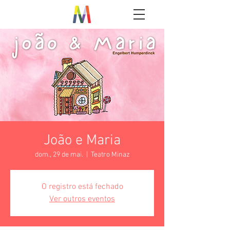
João e Maria
dom., 29 de mai.
  |  
Teatro Minaz
O registro está fechado
Ver outros eventos