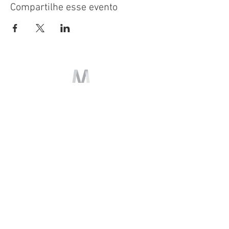
Compartilhe esse evento
Patrocinadores
Quem Somos
Política de Privacidade
Ouvidoria
(16) 3941-2722
ciaminaz@minaz.com.br