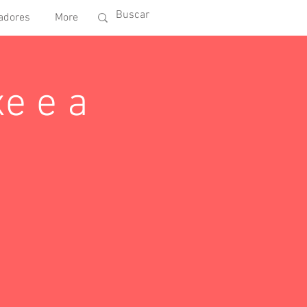
adores
More
e e a