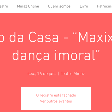
eatro
Minaz Online
Quem somos
Livro
Patrocin
o da Casa - “Maxix
dança imoral”
sex., 16 de jun.
  |  
Teatro Minaz
O registro está fechado
Ver outros eventos