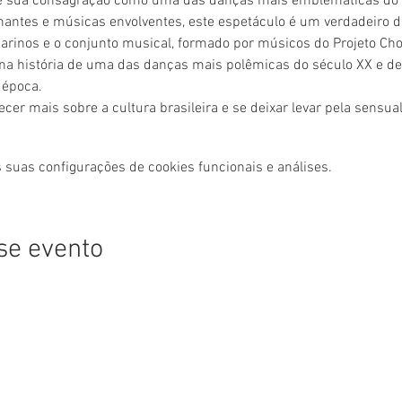
é sua consagração como uma das danças mais emblemáticas do B
antes e músicas envolventes, este espetáculo é um verdadeiro del
rinos e o conjunto musical, formado por músicos do Projeto Ch
na história de uma das danças mais polêmicas do século XX e de
época. 
er mais sobre a cultura brasileira e se deixar levar pela sensual
 suas configurações de cookies funcionais e análises.
se evento